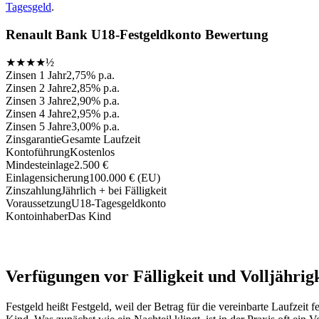
Tagesgeld
.
Renault Bank U18-Festgeldkonto Bewertung
★★★★½
Zinsen 1 Jahr
2,75% p.a.
Zinsen 2 Jahre
2,85% p.a.
Zinsen 3 Jahre
2,90% p.a.
Zinsen 4 Jahre
2,95% p.a.
Zinsen 5 Jahre
3,00% p.a.
Zinsgarantie
Gesamte Laufzeit
Kontoführung
Kostenlos
Mindesteinlage
2.500 €
Einlagensicherung
100.000 € (EU)
Zinszahlung
Jährlich + bei Fälligkeit
Voraussetzung
U18-Tagesgeldkonto
Kontoinhaber
Das Kind
Verfügungen vor Fälligkeit und Volljährig
Festgeld heißt Festgeld, weil der Betrag für die vereinbarte Laufzeit 