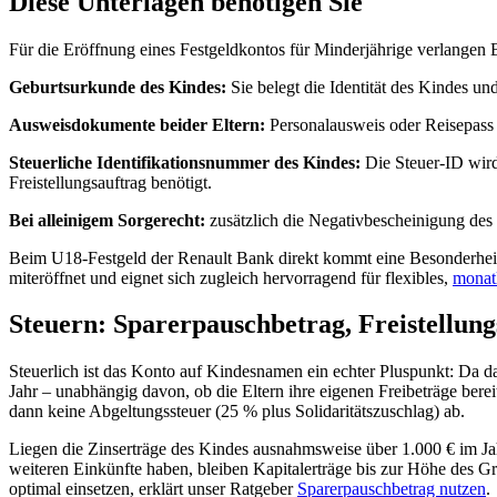
Diese Unterlagen benötigen Sie
Für die Eröffnung eines Festgeldkontos für Minderjährige verlange
Geburtsurkunde des Kindes:
Sie belegt die Identität des Kindes un
Ausweisdokumente beider Eltern:
Personalausweis oder Reisepass b
Steuerliche Identifikationsnummer des Kindes:
Die Steuer-ID wird
Freistellungsauftrag benötigt.
Bei alleinigem Sorgerecht:
zusätzlich die Negativbescheinigung des 
Beim U18-Festgeld der Renault Bank direkt kommt eine Besonderheit 
miteröffnet und eignet sich zugleich hervorragend für flexibles,
monat
Steuern: Sparerpauschbetrag, Freistellun
Steuerlich ist das Konto auf Kindesnamen ein echter Pluspunkt: Da d
Jahr – unabhängig davon, ob die Eltern ihre eigenen Freibeträge berei
dann keine Abgeltungssteuer (25 % plus Solidaritätszuschlag) ab.
Liegen die Zinserträge des Kindes ausnahmsweise über 1.000 € im Ja
weiteren Einkünfte haben, bleiben Kapitalerträge bis zur Höhe des G
optimal einsetzen, erklärt unser Ratgeber
Sparerpauschbetrag nutzen
.