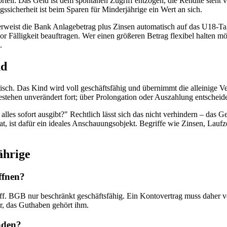
 Vorteil: Das Geld ist dem spontanen Zugriff entzogen, die Rendite ste
ssicherheit ist beim Sparen für Minderjährige ein Wert an sich.
eist die Bank Anlagebetrag plus Zinsen automatisch auf das U18-Tages
r Fälligkeit beauftragen. Wer einen größeren Betrag flexibel halten mö
.
nd
sch. Das Kind wird voll geschäftsfähig und übernimmt die alleinige Ve
estehen unverändert fort; über Prolongation oder Auszahlung entscheidet
lles sofort ausgibt?" Rechtlich lässt sich das nicht verhindern – das G
t, ist dafür ein ideales Anschauungsobjekt. Begriffe wie Zinsen, Laufz
ährige
ffnen?
f. BGB nur beschränkt geschäftsfähig. Ein Kontovertrag muss daher von
r, das Guthaben gehört ihm.
nden?