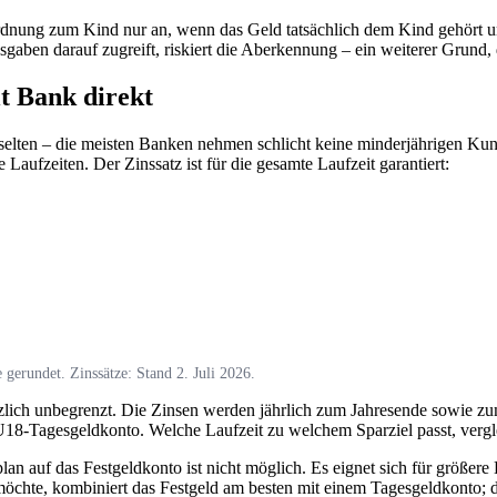
ordnung zum Kind nur an, wenn das Geld tatsächlich dem Kind gehört u
sgaben darauf zugreift, riskiert die Aberkennung – ein weiterer Grund
t Bank direkt
 selten – die meisten Banken nehmen schlicht keine minderjährigen Ku
 Laufzeiten. Der Zinssatz ist für die gesamte Laufzeit garantiert:
 gerundet. Zinssätze: Stand 2. Juli 2026.
tzlich unbegrenzt. Die Zinsen werden jährlich zum Jahresende sowie zu
 U18-Tagesgeldkonto. Welche Laufzeit zu welchem Sparziel passt, verg
plan auf das Festgeldkonto ist nicht möglich. Es eignet sich für größer
öchte, kombiniert das Festgeld am besten mit einem Tagesgeldkonto; d