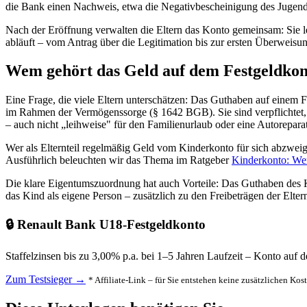
die Bank einen Nachweis, etwa die Negativbescheinigung des Jugenda
Nach der Eröffnung verwalten die Eltern das Konto gemeinsam: Sie le
abläuft – vom Antrag über die Legitimation bis zur ersten Überweisung
Wem gehört das Geld auf dem Festgeldko
Eine Frage, die viele Eltern unterschätzen: Das Guthaben auf einem 
im Rahmen der Vermögenssorge (§ 1642 BGB). Sie sind verpflichtet,
– auch nicht „leihweise" für den Familienurlaub oder eine Autoreparat
Wer als Elternteil regelmäßig Geld vom Kinderkonto für sich abzweig
Ausführlich beleuchten wir das Thema im Ratgeber
Kinderkonto: We
Die klare Eigentumszuordnung hat auch Vorteile: Das Guthaben des Ki
das Kind als eigene Person – zusätzlich zu den Freibeträgen der Elter
🔒 Renault Bank U18-Festgeldkonto
Staffelzinsen bis zu 3,00% p.a. bei 1–5 Jahren Laufzeit – Konto auf
Zum Testsieger →
* Affiliate-Link – für Sie entstehen keine zusätzlichen Kos