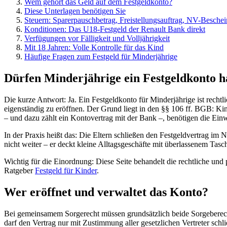
Wem gehört das Geld auf dem Festgeldkonto?
Diese Unterlagen benötigen Sie
Steuern: Sparerpauschbetrag, Freistellungsauftrag, NV-Besche
Konditionen: Das U18-Festgeld der Renault Bank direkt
Verfügungen vor Fälligkeit und Volljährigkeit
Mit 18 Jahren: Volle Kontrolle für das Kind
Häufige Fragen zum Festgeld für Minderjährige
Dürfen Minderjährige ein Festgeldkonto 
Die kurze Antwort: Ja. Ein Festgeldkonto für Minderjährige ist rechtl
eigenständig zu eröffnen. Der Grund liegt in den §§ 106 ff. BGB: Kind
– und dazu zählt ein Kontovertrag mit der Bank –, benötigen die Einwi
In der Praxis heißt das: Die Eltern schließen den Festgeldvertrag im
nicht weiter – er deckt kleine Alltagsgeschäfte mit überlassenem Tas
Wichtig für die Einordnung: Diese Seite behandelt die rechtliche un
Ratgeber
Festgeld für Kinder
.
Wer eröffnet und verwaltet das Konto?
Bei gemeinsamem Sorgerecht müssen grundsätzlich beide Sorgeberecht
darf den Vertrag nur mit Zustimmung aller gesetzlichen Vertreter schli