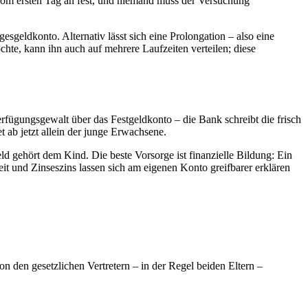
ht vom ersten Tag an fest, und niemand muss der Versuchung
geldkonto. Alternativ lässt sich eine Prolongation – also eine
chte, kann ihn auch auf mehrere Laufzeiten verteilen; diese
rfügungsgewalt über das Festgeldkonto – die Bank schreibt die frisch
 ab jetzt allein der junge Erwachsene.
eld gehört dem Kind. Die beste Vorsorge ist finanzielle Bildung: Ein
eit und Zinseszins lassen sich am eigenen Konto greifbarer erklären
 den gesetzlichen Vertretern – in der Regel beiden Eltern –