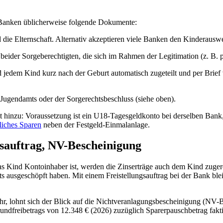
n Banken üblicherweise folgende Dokumente:
d die Elternschaft. Alternativ akzeptieren viele Banken den Kinderausw
eider Sorgeberechtigten, die sich im Rahmen der Legitimation (z. B. pe
 jedem Kind kurz nach der Geburt automatisch zugeteilt und per Brief 
Jugendamts oder der Sorgerechtsbeschluss (siehe oben).
hinzu: Voraussetzung ist ein U18-Tagesgeldkonto bei derselben Bank, 
liches Sparen
neben der Festgeld-Einmalanlage.
gsauftrag, NV-Bescheinigung
as Kind Kontoinhaber ist, werden die Zinserträge auch dem Kind zuger
ts ausgeschöpft haben. Mit einem Freistellungsauftrag bei der Bank blei
hr, lohnt sich der Blick auf die Nichtveranlagungsbescheinigung (NV
rundfreibetrags von 12.348 € (2026) zuzüglich Sparerpauschbetrag fakt