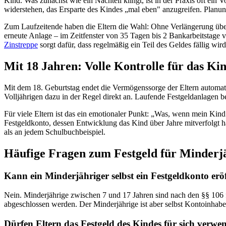
Kind. Was zunächst wie ein Nachteil klingt, ist in der Praxis oft ein
widerstehen, das Ersparte des Kindes „mal eben" anzugreifen. Planung
Zum Laufzeitende haben die Eltern die Wahl: Ohne Verlängerung überw
erneute Anlage – im Zeitfenster von 35 Tagen bis 2 Bankarbeitstage vo
Zinstreppe
sorgt dafür, dass regelmäßig ein Teil des Geldes fällig wird
Mit 18 Jahren: Volle Kontrolle für das Ki
Mit dem 18. Geburtstag endet die Vermögenssorge der Eltern automati
Volljährigen dazu in der Regel direkt an. Laufende Festgeldanlagen b
Für viele Eltern ist das ein emotionaler Punkt: „Was, wenn mein Kind a
Festgeldkonto, dessen Entwicklung das Kind über Jahre mitverfolgt ha
als an jedem Schulbuchbeispiel.
Häufige Fragen zum Festgeld für Minderj
Kann ein Minderjähriger selbst ein Festgeldkonto erö
Nein. Minderjährige zwischen 7 und 17 Jahren sind nach den §§ 106 f
abgeschlossen werden. Der Minderjährige ist aber selbst Kontoinhabe
Dürfen Eltern das Festgeld des Kindes für sich verwe