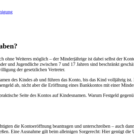
inigung
haben?
ich ohne Weiteres möglich – der Minderjährige ist dabei selbst der Kont
er und Jugendliche zwischen 7 und 17 Jahren sind beschränkt geschäftsf
lligung der gesetzlichen Vertreter.
 Namen des Kindes ab und führen das Konto, bis das Kind volljährig ist
chengeld ab, nicht aber die Eröffnung eines Bankkontos mit einer Mind
d praktische Seite des Kontos auf Kindesnamen. Warum Festgeld gegenüb
igten die Kontoeröffnung beantragen und unterschreiben – auch dann, 
eßen. Eine Ausnahme gilt beim alleinigen Sorgerecht: Hier genügt die Unt