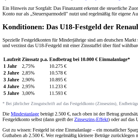
Ein Hinweis zur Sorgfalt: Das Finanzamt erkennt die steuerliche Zu
Konto nur als „Steuersparmodell" nutzt und regelmäßig für eigene Au
Konditionen: Das U18-Festgeld der Renaul
Spezielle Festgeldkonten für Minderjährige sind am deutschen Markt
und verzinst das U18-Festgeld mit einer Zinsstaffel über fünf wählbare
Laufzeit
Zinssatz p.a.
Endbetrag bei 10.000 € Einmalanlage*
1 Jahr
2,75%
10.275 €
2 Jahre
2,85%
10.578 €
3 Jahre
2,90%
10.895 €
4 Jahre
2,95%
11.233 €
5 Jahre
3,00%
11.593 €
* Bei jährlicher Zinsgutschrift auf das Festgeldkonto (Zinseszins), Endbeträge
Die
Mindestanlage
beträgt 2.500 €, nach oben ist der Betrag grundsä
Festgeldkonto selbst (dann greift der
Zinseszins-Effekt
) oder auf das
Gut zu wissen: Festgeld ist eine Einmalanlage – ein monatlicher Spar
Guthaben ab 2.500 €. Wer regelmäßig kleinere Beträge zurücklegen m